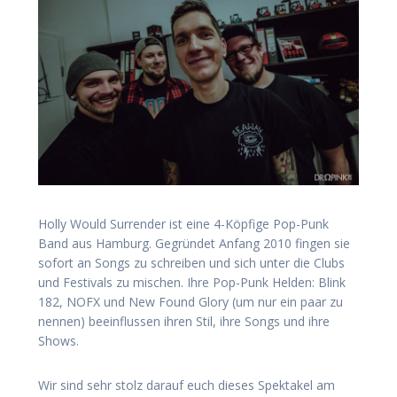
Holly Would Surrender ist eine 4-Köpfige Pop-Punk
Band aus Hamburg. Gegründet Anfang 2010 fingen sie
sofort an Songs zu schreiben und sich unter die Clubs
und Festivals zu mischen. Ihre Pop-Punk Helden: Blink
182, NOFX und New Found Glory (um nur ein paar zu
nennen) beeinflussen ihren Stil, ihre Songs und ihre
Shows.
Wir sind sehr stolz darauf euch dieses Spektakel am