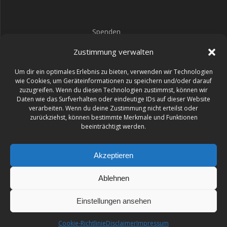
Spenden
Impressum
Zustimmung verwalten
Datenschutz
Um dir ein optimales Erlebnis zu bieten, verwenden wir Technologien
wie Cookies, um Geräteinformationen zu speichern und/oder darauf
zuzugreifen. Wenn du diesen Technologien zustimmst, können wir
Daten wie das Surfverhalten oder eindeutige IDs auf dieser Website
verarbeiten. Wenn du deine Zustimmung nicht erteilst oder
49
:
07
:
28
:
51
zurückziehst, können bestimmte Merkmale und Funktionen
beeinträchtigt werden.
TAGE
STD
MIN
SEK
Akzeptieren
Ablehnen
BURNOUT FESTIVAL
Einstellungen ansehen
© 2026 BURNOUT FESTIVAL. Erstellt mit WordPress und dem
Highlight Theme
Cookie-Richtlinie
Disclaimer
Impressum