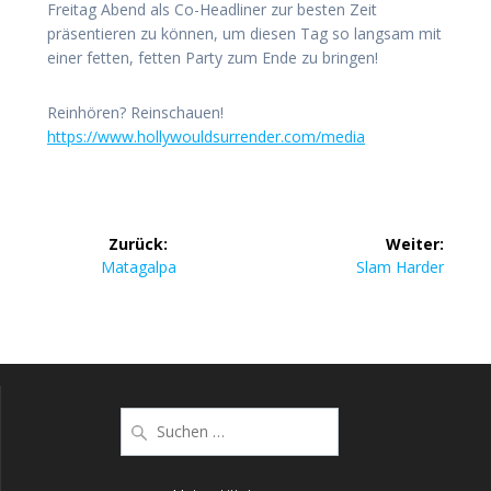
Freitag Abend als Co-Headliner zur besten Zeit
präsentieren zu können, um diesen Tag so langsam mit
einer fetten, fetten Party zum Ende zu bringen!
Reinhören? Reinschauen!
https://www.hollywouldsurrender.com/media
Beitrags-
Zurück:
Weiter:
Navigation
Vorheriger
Nächster
Matagalpa
Slam Harder
Beitrag:
Beitrag:
Suche
nach: