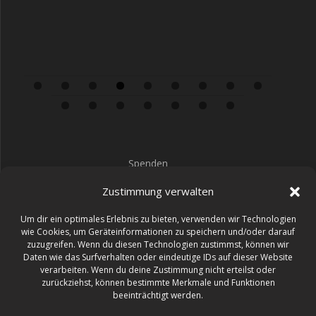
0
1
2
3
4
5
6
Spenden
Impressum
Zustimmung verwalten
Datenschutz
Um dir ein optimales Erlebnis zu bieten, verwenden wir Technologien
wie Cookies, um Geräteinformationen zu speichern und/oder darauf
zuzugreifen. Wenn du diesen Technologien zustimmst, können wir
Daten wie das Surfverhalten oder eindeutige IDs auf dieser Website
verarbeiten. Wenn du deine Zustimmung nicht erteilst oder
48
:
14
:
14
:
34
zurückziehst, können bestimmte Merkmale und Funktionen
beeinträchtigt werden.
TAGE
STD
MIN
SEK