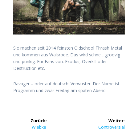
Sie machen seit 2014 feinsten Oldschool Thrash Metal
und kommen aus Walsrode. Das wird schnell, groovig
und punkig. Für Fans von: Exodus, Overkill oder
Destruction etc.
Ravager – oder auf deutsch: Verwüster. Der Name ist
Programm und zwar Freitag am späten Abend!
Beitrags-
Zurück:
Weiter:
Navigation
Vorheriger
Nächster
Wiebke
Controversial
Beitrag:
Beitrag: