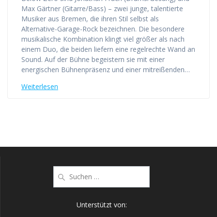
Max Gärtner (Gitarre/Bass) – zwei junge, talentierte
Musiker aus Bremen, die ihren Stil selbst als
Alternative-Garage-Rock bezeichnen. Die besondere
musikalische Kombination klingt viel größer als nach
einem Duo, die beiden liefern eine regelrechte Wand an
Sound. Auf der Bühne begeistern sie mit einer
energischen Bühnenpräsenz und einer mitreißenden…
Weiterlesen
Suche
nach:
Unterstützt von: