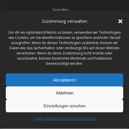
Spenden
Impressum
Zustimmung verwalten
Datenschutz
Um dir ein optimales Erlebnis zu bieten, verwenden wir Technologien
wie Cookies, um Geräteinformationen zu speichern und/oder darauf
zuzugreifen. Wenn du diesen Technologien zustimmst, können wir
Daten wie das Surfverhalten oder eindeutige IDs auf dieser Website
verarbeiten. Wenn du deine Zustimmung nicht erteilst oder
48
:
07
:
36
:
05
zurückziehst, können bestimmte Merkmale und Funktionen
beeinträchtigt werden.
TAGE
STD
MIN
SEK
Akzeptieren
Ablehnen
BURNOUT FESTIVAL
Einstellungen ansehen
© 2026 BURNOUT FESTIVAL. Erstellt mit WordPress und dem
Highlight Theme
Cookie-Richtlinie
Disclaimer
Impressum