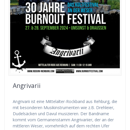
Angrivarii
Angrivarii ist eine Mittelalter-Rockband aus Rehburg, die
mit besonderen Musikinstrumenten wie z.B. Drehleier,
Dudelsäcken und Davul musizieren. Der Bandname
kommt vom Germanenstamm Angrivariier, der an der
mittleren Weser, vornehmlich auf dem rechten Ufer