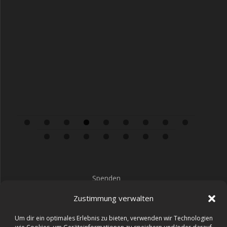
0
1
2
3
4
5
6
Spenden
Impressum
Zustimmung verwalten
Datenschutz
Um dir ein optimales Erlebnis zu bieten, verwenden wir Technologien