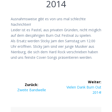
2014
Ausnahmsweise gibt es von uns mal schlechte
Nachrichten!
Leider ist es Pastel, aus privaten Gründen, nicht möglich
auf dem diesjährigen Burn Out Festival zu spielen.
Als Ersatz werden Sticky Jam den Samstag um 12.00
Uhr eröffnen. Sticky Jam sind vier junge Musiker aus
Nienburg, die sich dem Hard Rock verschrieben haben
und uns feinste Cover-Songs präsentieren werden.
Beitrags-
Weiter:
Zurück:
Navigation
Nächster
Vielen Dank Burn Out
Vorheriger
Zweite Bandwelle
Beitrag:
2014!
Beitrag: