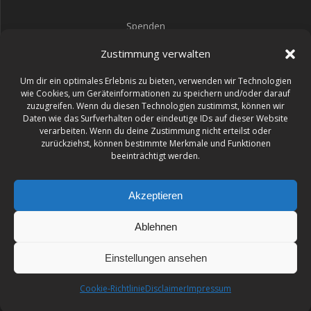
Spenden
Impressum
Zustimmung verwalten
Datenschutz
Um dir ein optimales Erlebnis zu bieten, verwenden wir Technologien
wie Cookies, um Geräteinformationen zu speichern und/oder darauf
zuzugreifen. Wenn du diesen Technologien zustimmst, können wir
Daten wie das Surfverhalten oder eindeutige IDs auf dieser Website
verarbeiten. Wenn du deine Zustimmung nicht erteilst oder
49
:
13
:
07
:
40
zurückziehst, können bestimmte Merkmale und Funktionen
beeinträchtigt werden.
TAGE
STD
MIN
SEK
Akzeptieren
Ablehnen
BURNOUT FESTIVAL
Einstellungen ansehen
© 2026 BURNOUT FESTIVAL. Erstellt mit WordPress und dem
Highlight Theme
Cookie-Richtlinie
Disclaimer
Impressum