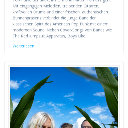
Mit eingängigen Melodien, treibenden Gitarren,
kraftvollen Drums und einer frischen, authentischen
Bühnenpräsenz verbindet die junge Band den
klassischen Spirit des American Pop Punk mit einem
modernen Sound. Neben Cover-Songs von Bands wie
The Red Jumpsuit Apparatus, Boys Like…
Weiterlesen