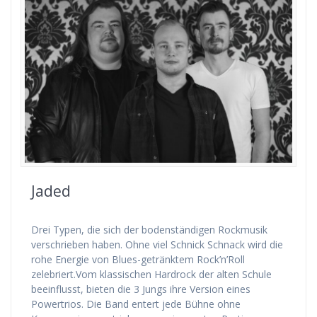
Jaded
Drei Typen, die sich der bodenständigen Rockmusik
verschrieben haben. Ohne viel Schnick Schnack wird die
rohe Energie von Blues-getränktem Rock’n’Roll
zelebriert.Vom klassischen Hardrock der alten Schule
beeinflusst, bieten die 3 Jungs ihre Version eines
Powertrios. Die Band entert jede Bühne ohne