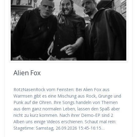
Alien Fox
RotzNasenRock vom Feinsten: Bei Alien Fox aus
Warmsen gibt es eine Mischung aus Rock, Grunge und
Punk auf die Ohren. Ihre Songs handeln von Themen
aus dem ganz normalen Leben, lassen den Spaß aber
nicht zu kurz kommen. Nach ihrer Demo-EP sind 2
Alben uns einige Videos erschienen. Schaut mal rein:
Stagetime: Samstag, 26.09.2026 15:45-16:15…