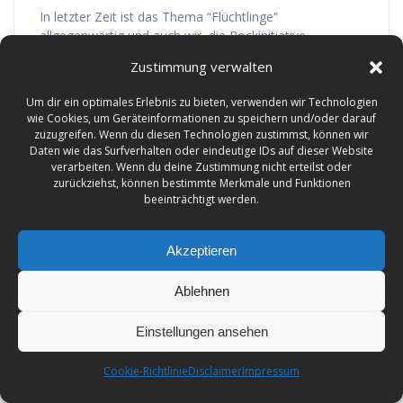
In letzter Zeit ist das Thema “Flüchtlinge“
allgegenwärtig und auch wir, die Rockinitiative
Nienburg/Weser e.V., haben darüber nachgedacht, wie
Zustimmung verwalten
wir helfen können. Aus diesem Grund verkaufen wir die
Festival T-Shirts vom letzten Jahr für eine
Um dir ein optimales Erlebnis zu bieten, verwenden wir Technologien
Mindestspende von 5€! Der Erlös geht komplett an die
wie Cookies, um Geräteinformationen zu speichern und/oder darauf
Flüchtlingshilfe Nienburg, eine Initiative von Menschen,
zuzugreifen. Wenn du diesen Technologien zustimmst, können wir
die sich für Geflüchtete im…
Daten wie das Surfverhalten oder eindeutige IDs auf dieser Website
verarbeiten. Wenn du deine Zustimmung nicht erteilst oder
Weiterlesen
zurückziehst, können bestimmte Merkmale und Funktionen
beeinträchtigt werden.
Akzeptieren
Ablehnen
Einstellungen ansehen
Cookie-Richtlinie
Disclaimer
Impressum