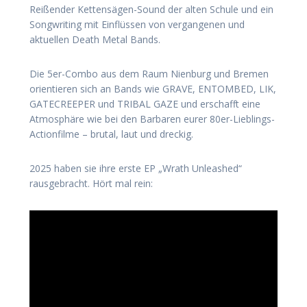
Reißender Kettensägen-Sound der alten Schule und ein
Songwriting mit Einflüssen von vergangenen und
aktuellen Death Metal Bands.
Die 5er-Combo aus dem Raum Nienburg und Bremen
orientieren sich an Bands wie GRAVE, ENTOMBED, LIK,
GATECREEPER und TRIBAL GAZE und erschafft eine
Atmosphäre wie bei den Barbaren eurer 80er-Lieblings-
Actionfilme – brutal, laut und dreckig.
2025 haben sie ihre erste EP „Wrath Unleashed“
rausgebracht. Hört mal rein: