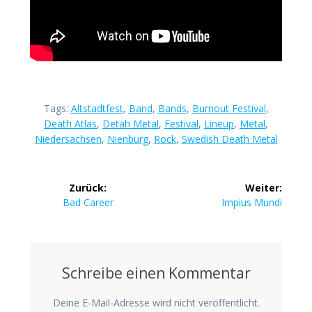
Tags:
Altstadtfest
,
Band
,
Bands
,
Burnout Festival
,
Death Atlas
,
Detah Metal
,
Festival
,
Lineup
,
Metal
,
Niedersachsen
,
Nienburg
,
Rock
,
Swedish Death Metal
Beitrags-
Zurück:
Weiter:
Navigation
Vorheriger
Nächster
Bad Career
Impius Mundi
Beitrag:
Beitrag:
Schreibe einen Kommentar
Deine E-Mail-Adresse wird nicht veröffentlicht.