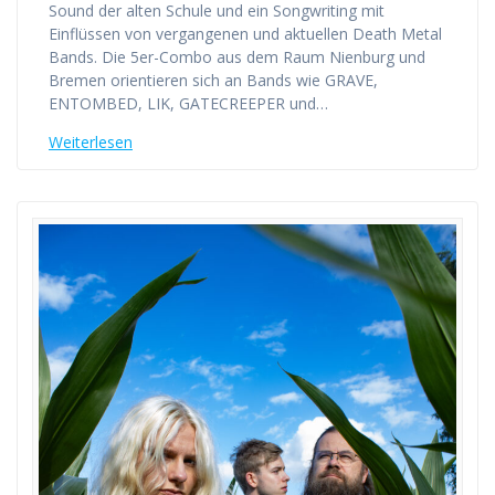
Sound der alten Schule und ein Songwriting mit
Einflüssen von vergangenen und aktuellen Death Metal
Bands. Die 5er-Combo aus dem Raum Nienburg und
Bremen orientieren sich an Bands wie GRAVE,
ENTOMBED, LIK, GATECREEPER und…
Weiterlesen