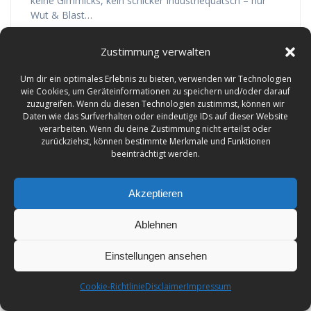
keine Gimmicks, kein schicker Industriequatsch – nur
Wut & Blast…
Weiterlesen
Zustimmung verwalten
Um dir ein optimales Erlebnis zu bieten, verwenden wir Technologien
wie Cookies, um Geräteinformationen zu speichern und/oder darauf
zuzugreifen. Wenn du diesen Technologien zustimmst, können wir
Daten wie das Surfverhalten oder eindeutige IDs auf dieser Website
Jomami
verarbeiten. Wenn du deine Zustimmung nicht erteilst oder
zurückziehst, können bestimmte Merkmale und Funktionen
beeinträchtigt werden.
JOMAMI – das sind Joscha (12) an der Gitarre und am
Gesang, Sängerin Mascha (7) und Mischa (14) an
Drums, Bass und Gesang. Die drei Geschwister
Akzeptieren
machen seit Kindesbeinen in der großen Diele des
Elternhauses in Groß Varlingen zusammen Musik.
Ablehnen
Anfang des Jahres 2023 gründeten sie ihre Band
JOMAMI. Auf ihrem „Youtube“-Kanal jomami-music_de
Einstellungen ansehen
veröffentlichen sie…
Weiterlesen
Cookie-Richtlinie
Disclaimer
Impressum