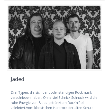
Jaded
Drei Typen, die sich der bodenständigen Rockmusik
verschrieben haben. Ohne viel Schnick Schnack wird die
rohe Energie von Blues-getränktem Rock’n’Roll
zelebriert.Vom klassischen Hardrock der alten Schule