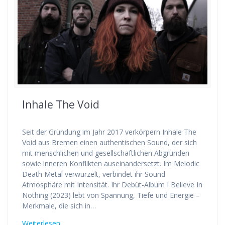
Inhale The Void
Seit der Gründung im Jahr 2017 verkörpern Inhale The
Void aus Bremen einen authentischen Sound, der sich
mit menschlichen und gesellschaftlichen Abgründen
sowie inneren Konflikten auseinandersetzt. Im Melodic
Death Metal verwurzelt, verbindet ihr Sound
Atmosphäre mit Intensität. Ihr Debüt-Album I Believe In
Nothing (2023) lebt von Spannung, Tiefe und Energie –
Merkmale, die sich in…
Weiterlesen