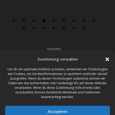
0
1
2
3
4
5
6
Spenden
Impressum
Zustimmung verwalten
Datenschutz
Um dir ein optimales Erlebnis zu bieten, verwenden wir Technologien
wie Cookies, um Geräteinformationen zu speichern und/oder darauf
zuzugreifen. Wenn du diesen Technologien zustimmst, können wir
Daten wie das Surfverhalten oder eindeutige IDs auf dieser Website
verarbeiten. Wenn du deine Zustimmung nicht erteilst oder
47
:
07
:
25
:
00
zurückziehst, können bestimmte Merkmale und Funktionen
beeinträchtigt werden.
TAGE
STD
MIN
SEK
Akzeptieren