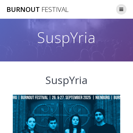
Zum
BURNOUT
FESTIVAL
Inhalt
springen
SuspYria
SuspYria