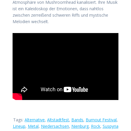
Atmosphäre von Mushroomhead kanalisiert. Ihre Musik
ist ein Kaleidoskop der Emotionen, dass nahtlos
zwischen zerreißend schweren Riffs und mystische
Melodien wechselt.
Tags:
Alternative
,
Altstadtfest
,
Bands
,
Burnout Festival
,
Lineup
,
Metal
,
Niedersachsen
,
Nienburg
,
Rock
,
Suspyria