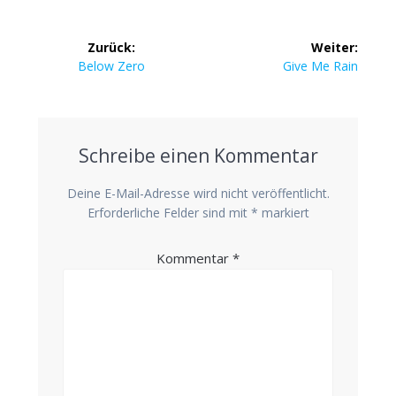
Beitrags-
Zurück:
Weiter:
Navigation
Vorheriger
Nächster
Below Zero
Give Me Rain
Beitrag:
Beitrag:
Schreibe einen Kommentar
Deine E-Mail-Adresse wird nicht veröffentlicht.
Erforderliche Felder sind mit
*
markiert
Kommentar
*